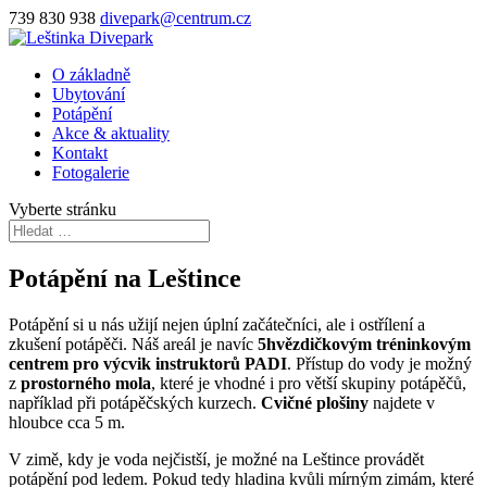
739 830 938
divepark@centrum.cz
O základně
Ubytování
Potápění
Akce & aktuality
Kontakt
Fotogalerie
Vyberte stránku
Potápění na Leštince
Potápění si u nás užijí nejen úplní začátečníci, ale i ostřílení a
zkušení potápěči. Náš areál je navíc
5hvězdičkovým tréninkovým
centrem pro výcvik instruktorů PADI
. Přístup do vody je možný
z
prostorného mola
, které je vhodné i pro větší skupiny potápěčů,
například při potápěčských kurzech.
Cvičné plošiny
najdete v
hloubce cca 5 m.
V zimě, kdy je voda nejčistší, je možné na Leštince provádět
potápění pod ledem. Pokud tedy hladina kvůli mírným zimám, které