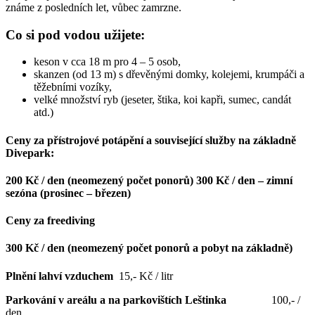
známe z posledních let, vůbec zamrzne.
Co si pod vodou užijete:
keson v cca 18 m pro 4 – 5 osob,
skanzen (od 13 m) s dřevěnými domky, kolejemi, krumpáči a
těžebními vozíky,
velké množství ryb (jeseter, štika, koi kapři, sumec, candát
atd.)
Ceny za přístrojové potápění a související služby na základně
Divepark:
200 Kč / den
(neomezený počet ponorů) 300 Kč / den – zimní
sezóna (prosinec – březen)
Ceny za freediving
300 Kč / den
(neomezený počet ponorů a pobyt na základně)
Plnění lahví vzduchem
15,- Kč / litr
Parkování v areálu a na parkovištích Leštinka
100,- /
den