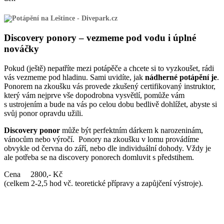
Discovery ponory – vezmeme pod vodu i úplné
nováčky
Pokud (ještě) nepatříte mezi potápěče a chcete si to vyzkoušet, rádi
vás vezmeme pod hladinu. Sami uvidíte, jak
nádherné potápění je
.
Ponorem na zkoušku vás provede zkušený certifikovaný instruktor,
který vám nejprve vše dopodrobna vysvětlí, pomůže vám
s ustrojením a bude na vás po celou dobu bedlivě dohlížet, abyste si
svůj ponor opravdu užili.
Discovery ponor
může být perfektním dárkem k narozeninám,
vánocům nebo výročí. Ponory na zkoušku v lomu provádíme
obvykle od června do září, nebo dle individuální dohody. Vždy je
ale potřeba se na discovery ponorech domluvit s předstihem.
Cena 2800,- Kč
(celkem 2-2,5 hod vč. teoretické přípravy a zapůjčení výstroje).
Přijedete se k nám potápět? Svou návštěvu hlašte na tel: 739 830
938, nebo e-mailem na divepark@centrum.cz